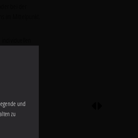
oder bei der
ns im Mittelpunkt.
 individuellen
dlegende und
1b
7ff04dd4aebde2d3e0c36096
alten zu
bd53efbfbd414cefbfbdefbb