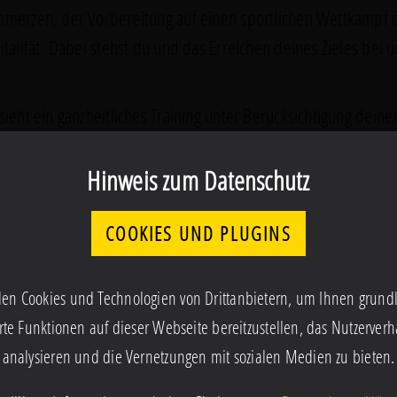
merzen, der Vorbereitung auf einen sportlichen Wettkampf 
talität. Dabei stehst du und das Erreichen deines Zieles bei u
ieht ein ganzheitliches Training unter Berücksichtigung deiner
Hinweis zum Datenschutz
COOKIES UND PLUGINS
en Cookies und Technologien von Drittanbietern, um Ihnen grun
3ac4ab
932795dcd43ada06d69237e25707c
30b2732efdd64289be379546d85600
3e553935
rte Funktionen auf dieser Webseite bereitzustellen, das Nutzerverh
defbb
efbfbd53efbfbd414cefbfbdefbb
513eefbfbd53efbfbd414cefbfbdefbb
513eefbf
analysieren und die Vernetzungen mit sozialen Medien zu bieten.
15
15