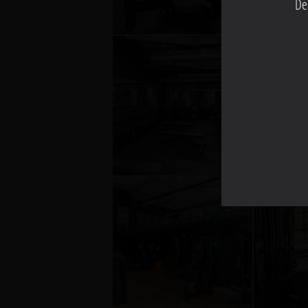
De
0
0
51bc4c30709740e292b800febf3
60b
513eefbfbd53efbfbd414cefbfb
513e
15
15
0
0
73959ef5bdef4bbe84789cea30
76e
513eefbfbd53efbfbd414cefbfb
513e
15
15