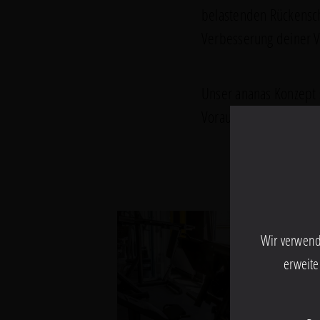
belastenden Rückensch
Verbesserung deiner Vi
Unser ananas Konzept s
Voraussetzungen vor.
Wir verwend
0b239d81a24b405eaf7b064abf
0bf
erweite
513eefbfbd53efbfbd414cefbfb
513e
15
15