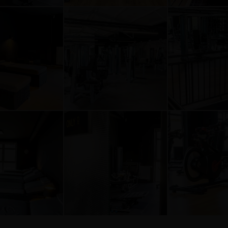
0
0
eb5fe7
1871cb44549baafb8c65035dd155d
8f256c8c6f3f4beca721e77c4c499885
994b020
defbb
efbfbd53efbfbd414cefbfbdefbb
513eefbfbd53efbfbd414cefbfbdefbb
513eefbf
15
15
0
0
3db072
d259cbae4c87969e37586eff567f
f9bb5e04a4804226b63ca2c4537f8f9
fd7c05e3
defbb
efbfbd53efbfbd414cefbfbdefbb
513eefbfbd53efbfbd414cefbfbdefbb
513eefbf
15
15
0
0