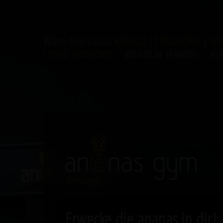
Wähle dein Studio:
KREFELD
|
TÖNISVORST
|
WA
STUDIO TÖNISVORST
INDIVIDUAL TRAINING
KU
Tönisvorst
Erwecke die ananas in dir!