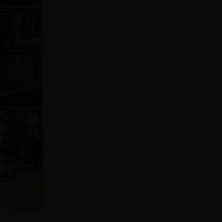
2040344b9a98bb83302d1d70d
bd53efbfbd414cefbfbdefbb
5
babb413d9beed230a6a5cc56
bd53efbfbd414cefbfbdefbb