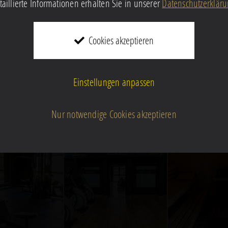
taillierte Informationen erhalten Sie in unserer
Datenschutzerklär
0
0
Cookies akzeptieren
22c17
5c89350bc4816bbbfe5614e6f024f
63c3fbe782b5461e96d9301c4992c0
69a45a37
defbb
efbfbd53efbfbd414cefbfbdefbb
513eefbfbd53efbfbd414cefbfbdefbb
513eefbf
Einstellungen anpassen
15
15
Nur notwendige Cookies akzeptieren
0
0
c849e7
252c2576e4df1baf522d5455ef0d8
7a53345a3e484141a06e493ac2d495
7b7cdcca
defbb
efbfbd53efbfbd414cefbfbdefbb
513eefbfbd53efbfbd414cefbfbdefbb
513eefbf
15
15