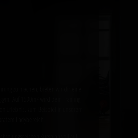
.
ahrung zu machen, bieten wir dir eine
ym. Auf 1500m² wird dein Training
n Erlebnis, zum Beispiel in unserem
aratem Ladybereich.
selungsreichen Kursplan voll auf