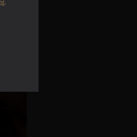
ung
.
07
5f9f4d2a8c8a280fa05482f1
bd53efbfbd414cefbfbdefbb
86
27404c8995356d89c5bdd0ce
bd53efbfbd414cefbfbdefbb