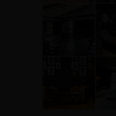
0
0
7e5bb3fe45974212987e419094
8cc
513eefbfbd53efbfbd414cefbfb
513e
15
15
0
0
a4dd89dee5f04e8e97abc26f11
f57f
513eefbfbd53efbfbd414cefbfb
513e
15
15
0
0