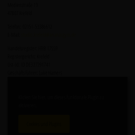
Medienstraße 19
47807 Krefeld
Telefon: 02151-53386612
E-Mail:
studio.krefeld@ananasgym.de
Handelsregister: HRB 17559
Registergericht: Krefeld
Ust-Id: ID DE327291741
Geschäftsführer: Luke Hamers
Klicken Sie hier, um dieses funktionale Plugin zu
aktivieren.
Cookies und Plugins