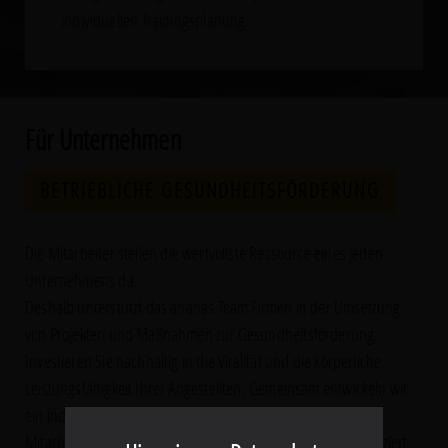
individuellen Trainingsplanung.
Für Unternehmen
BETRIEBLICHE GESUNDHEITSFÖRDERUNG
Die Mitarbeiter stellen die wertvollste Ressource eines jeden
Unternehmens da.
Deshalb unterstützt das ananas Team Firmen in der Umsetzung
von Projekten und Maßnahmen zur Gesundheitsförderung.
Investieren Sie nachhaltig in die Vitalität und die körperliche
Leistungsfähigkeit Ihrer Angestellten. Gemeinsam entwickeln wir
ein individuelles Angebot zur Verbesserung der
Mitarbeitergesundheit, sodass Arbeitsausfälle deutlich reduziert