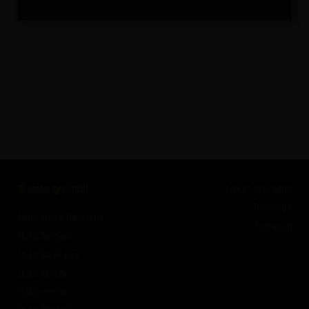
© ananas gym GmbH
Cookies und Plugins
Datenschutz
Studio Krefeld Fichtenhain
Impressum
Studio Tönisvorst
Studio Wassenberg
Studio Kempen
Studio Kevelaer