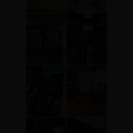
0
0
ac1324f4b26647048e14dc6c8daa9ad1
b0f08af0009a401db7eb26ffeba
513eefbfbd53efbfbd414cefbfbdefbc
513eefbfbd53efbfbd414cefbfb
15
15
0
0
be3938ea334c4002b83b2c2e408a3e64
cdb19c28741f4d7eb805ba0ed
513eefbfbd53efbfbd414cefbfbdefbc
513eefbfbd53efbfbd414cefbfb
15
15
0
0
d355f227d980458b94b732a17a00e7fc
f397ec667a7c4a2e922f04ad6c3