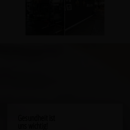
513eefbfbd53efbfbd414cefbfbdefbc
513eefbfbd53efbfbd414cefbfb
15
15
0
0
Gesundheit ist
uns wichtig!