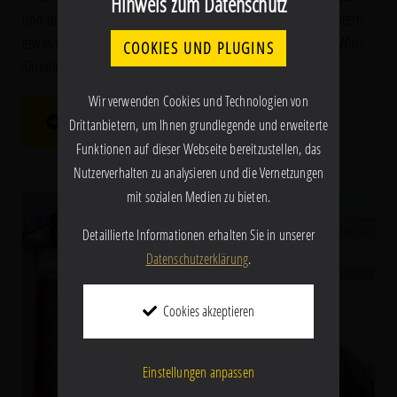
Hinweis zum Datenschutz
und die Zufriedenheit maximiert wird. Tun Sie Ihren Mitarbeitern
etwas Gutes und profitieren Sie gemeinsam von dieser Win-Win-
COOKIES UND PLUGINS
Situation.
Wir verwenden Cookies und Technologien von
SCHREIBEN SIE UNS AN!
Drittanbietern, um Ihnen grundlegende und erweiterte
Funktionen auf dieser Webseite bereitzustellen, das
Nutzerverhalten zu analysieren und die Vernetzungen
mit sozialen Medien zu bieten.
Detaillierte Informationen erhalten Sie in unserer
Datenschutzerklärung
.
Cookies akzeptieren
Einstellungen anpassen