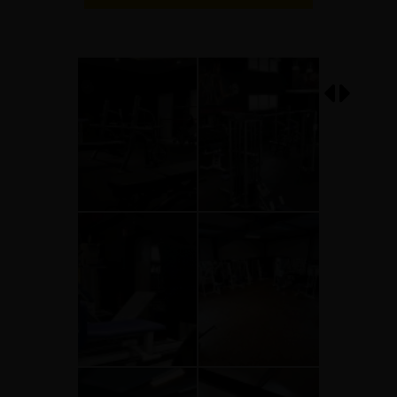
0765a1dbb29f4eaaa2b7b0d0b94a6b2f
14d3d0297e454d85a0621b396
513eefbfbd53efbfbd414cefbfbdefbc
513eefbfbd53efbfbd414cefbfb
15
15
0
0
29f7458b48de4cf4a707e60f10286d81
2a76018bf38949e3828cbe0d8a
513eefbfbd53efbfbd414cefbfbdefbc
513eefbfbd53efbfbd414cefbfb
15
15
0
0