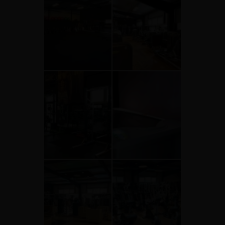
5311cf57486c429cb9620d611831563f
55cb2e74940a45c0b5532b97a6
513eefbfbd53efbfbd414cefbfbdefbc
513eefbfbd53efbfbd414cefbfb
15
15
0
0
7ed6f89dea914aa4b5992daea0b180b5
82894d8610844127b8bfee7ad
513eefbfbd53efbfbd414cefbfbdefbc
513eefbfbd53efbfbd414cefbfb
15
15
0
0
86fd602cddbd419680ac77ecc9ef9ed6
a4cdc67b4a5b4dc290aa4cad1
513eefbfbd53efbfbd414cefbfbdefbc
513eefbfbd53efbfbd414cefbfb
15
15